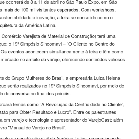
que ocorrerá de 8 a 11 de abril no São Paulo Expo, em São
s mais de 100 mil visitantes esperados. Com workshops,
sustentabilidade e inovação, a feira se consolida como o
quitetura da América Latina.
 Comércio Varejista de Material de Construção) terá uma
aque: o 19º Simpósio Sincomavi – "O Cliente no Centro do
. Os eventos acontecem simultaneamente à feira e têm como
 do mercado no âmbito do varejo, oferecendo conteúdos valiosos
te do Grupo Mulheres do Brasil, a empresária Luiza Helena
que serão realizados no 19º Simpósio Sincomavi, por meio de
 de conversa ao final dos painéis.
bordará temas como "A Revolução da Centricidade no Cliente",
ão para Obter Resultado e Lucro". Entre os palestrantes
 em varejo e tecnologia e apresentador do VarejoCast; além
vro "Manual de Varejo no Brasil".
vento da construção civil da América Latina, proporcionando