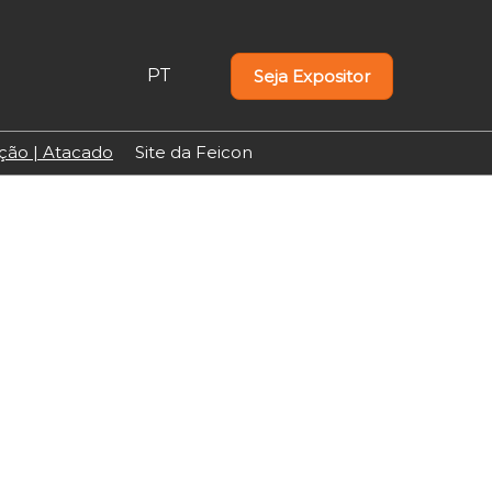
PT
Seja Expositor
PT
EN
uição | Atacado
Site da Feicon