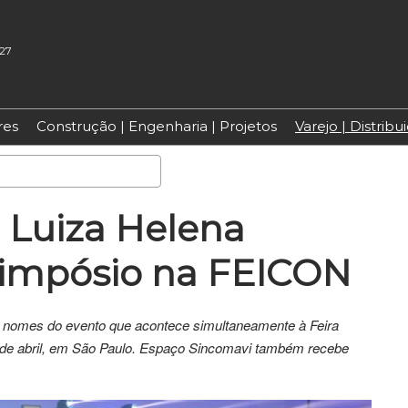
027
res
Construção | Engenharia | Projetos
Varejo | Distrib
Pesquisa
 Luiza Helena
simpósio na FEICON
s nomes do evento que acontece simultaneamente à Feira
 11 de abril, em São Paulo. Espaço Sincomavi também recebe