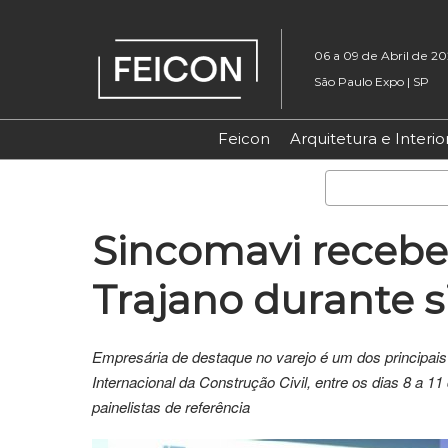
Pular
para
06 a 09 de Abril de 2
o
São Paulo Expo | SP
conteúdo
Feicon
Arquitetura e Interio
Sincomavi recebe
Trajano durante 
Empresária de destaque no varejo é um dos principai
Internacional da Construção Civil, entre os dias 8 a
painelistas de referência