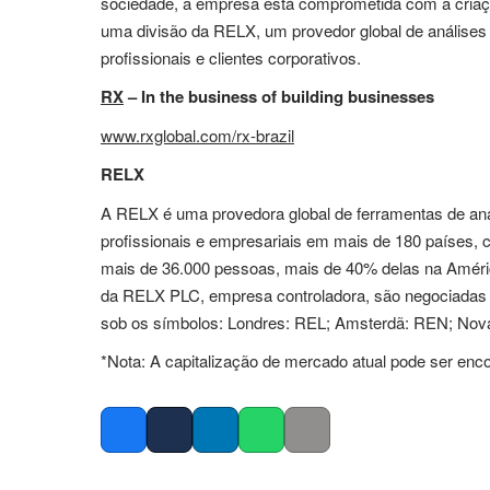
sociedade, a empresa está comprometida com a criaçã
uma divisão da RELX, um provedor global de análise
profissionais e clientes corporativos.
RX
– In the business of building businesses
www.rxglobal.com/rx-brazil
RELX
A RELX é uma provedora global de ferramentas de aná
profissionais e empresariais em mais de 180 países
mais de 36.000 pessoas, mais de 40% delas na Améri
da RELX PLC, empresa controladora, são negociadas 
sob os símbolos: Londres: REL; Amsterdã: REN; Nov
*Nota: A capitalização de mercado atual pode ser en
Facebook
Twitter
LinkedIn
Whatsapp
Copy link