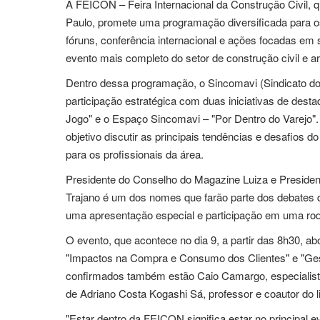
A FEICON – Feira Internacional da Construção Civil, 
Paulo, promete uma programação diversificada para o
fóruns, conferência internacional e ações focadas em 
evento mais completo do setor de construção civil e ar
Dentro dessa programação, o Sincomavi (Sindicato do
participação estratégica com duas iniciativas de dest
Jogo" e o Espaço Sincomavi – "Por Dentro do Varejo"
objetivo discutir as principais tendências e desafios
para os profissionais da área.
Presidente do Conselho do Magazine Luiza e Presiden
Trajano é um dos nomes que farão parte dos debates 
uma apresentação especial e participação em uma roda
O evento, que acontece no dia 9, a partir das 8h30, a
"Impactos na Compra e Consumo dos Clientes" e "Gest
confirmados também estão Caio Camargo, especialista
de Adriano Costa Kogashi Sá, professor e coautor do li
"Estar dentro da FEICON significa estar no principal e