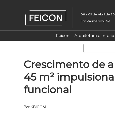
Pular
para
06 a 09 de Abril de 2
o
São Paulo Expo | SP
conteúdo
Feicon
Arquitetura e Interio
Crescimento de a
45 m² impulsiona
funcional
Por KB!COM