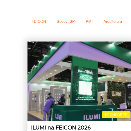
FEICON
Secovi-SP
PMI
Arquitetura
SPONSORED
ILUMI na FEICON 2026