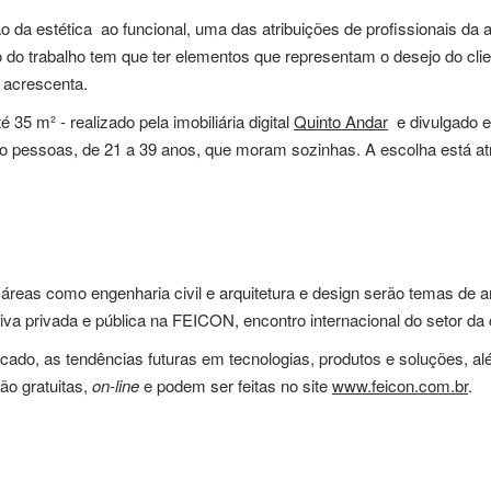
da estética ao funcional, uma das atribuições de profissionais da ar
 trabalho tem que ter elementos que representam o desejo do clien
, acrescenta.
5 m² - realizado pela imobiliária digital
Quinto Andar
e divulgado e
são pessoas, de 21 a 39 anos, que moram sozinhas. A escolha está a
as como engenharia civil e arquitetura e design serão temas de an
tiva privada e pública na FEICON, encontro internacional do setor da 
do, as tendências futuras em tecnologias, produtos e soluções, al
ão gratuitas,
on-line
e podem ser feitas no site
www.feicon.com.br
.