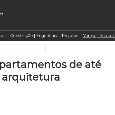
027
res
Construção | Engenharia | Projetos
Varejo | Distrib
Pesquisa
partamentos de até
 arquitetura