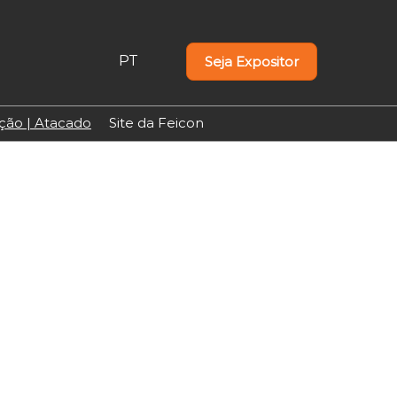
PT
Seja Expositor
PT
EN
uição | Atacado
Site da Feicon