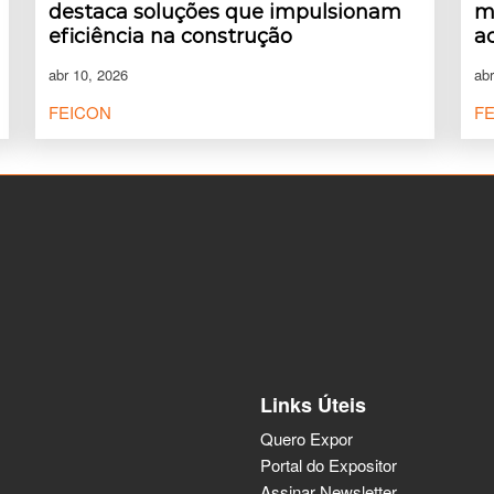
destaca soluções que impulsionam
m
eficiência na construção
a
abr 10, 2026
abr
FEICON
F
Links Úteis
Quero Expor
Portal do Expositor
Assinar Newsletter