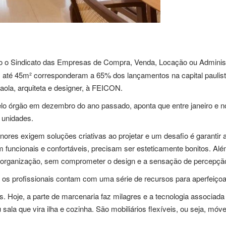
 o Sindicato das Empresas de Compra, Venda, Locação ou Administ
m até 45m² corresponderam a 65% dos lançamentos na capital paulist
 Paola, arquiteta e designer, à FEICON.
pelo órgão em dezembro do ano passado, aponta que entre janeiro e 
 unidades.
ores exigem soluções criativas ao projetar e um desafio é garantir
funcionais e confortáveis, precisam ser esteticamente bonitos. Alé
organização, sem comprometer o design e a sensação de percepção
 os profissionais contam com uma série de recursos para aperfeiçoar
ais. Hoje, a parte de marcenaria faz milagres e a tecnologia associa
 sala que vira ilha e cozinha. São mobiliários flexíveis, ou seja, móv