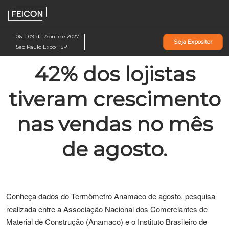
Pular
Ab
para
p
o
d
06 a 09 de Abril de 2027
Seja Expositor
conteúdo
n
São Paulo Expo | SP
42% dos lojistas
tiveram crescimento
nas vendas no mês
de agosto.
Conheça dados do Termômetro Anamaco de agosto, pesquisa
realizada entre a Associação Nacional dos Comerciantes de
Material de Construção (Anamaco) e o Instituto Brasileiro de