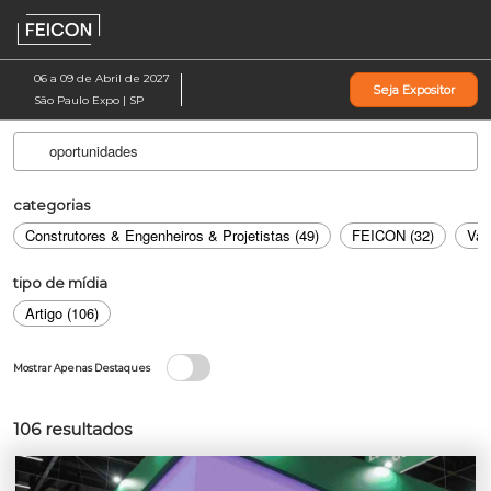
Pular
Ab
para
p
o
d
06 a 09 de Abril de 2027
Seja Expositor
conteúdo
n
São Paulo Expo | SP
categorias
Construtores & Engenheiros & Projetistas (49)
FEICON (32)
Var
tipo de mídia
Artigo (106)
Mostrar Apenas Destaques
106
resultados