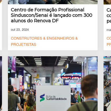
Centro de Formação Profissional
C
Sinduscon/Senai é lançado com 300
c
alunos do Renova DF
p
out 23, 2024
ma
CONSTRUTORES & ENGENHEIROS &
C
PROJETISTAS
P