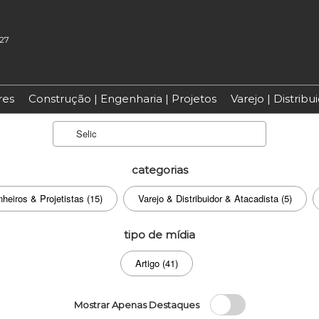
027
res
Construção | Engenharia | Projetos
Varejo | Distrib
Search
categorias
heiros & Projetistas (15)
Varejo & Distribuidor & Atacadista (5)
tipo de mídia
Artigo (41)
Mostrar Apenas Destaques