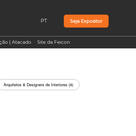
PT
Seja Expositor
PT
EN
uição | Atacado
Site da Feicon
Arquitetos & Designers de Interiores (4)