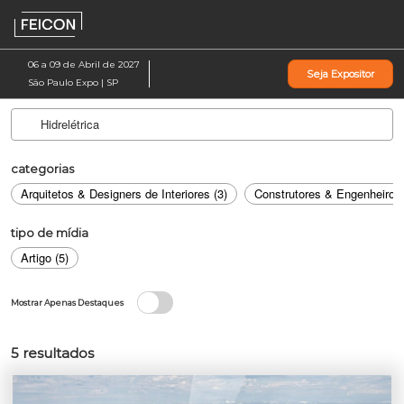
Pular
Ab
para
p
o
d
06 a 09 de Abril de 2027
Seja Expositor
conteúdo
n
São Paulo Expo | SP
categorias
Arquitetos & Designers de Interiores (3)
Construtores & Engenheiros 
tipo de mídia
Artigo (5)
Mostrar Apenas Destaques
5
resultados