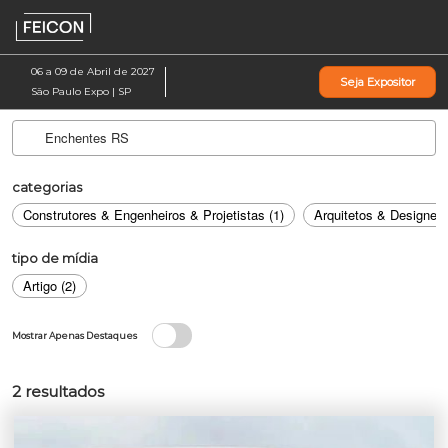
Pular
Ab
para
p
o
d
06 a 09 de Abril de 2027
Seja Expositor
conteúdo
n
São Paulo Expo | SP
categorias
Construtores & Engenheiros & Projetistas (1)
Arquitetos & Designers 
tipo de mídia
Artigo (2)
Mostrar Apenas Destaques
2
resultados