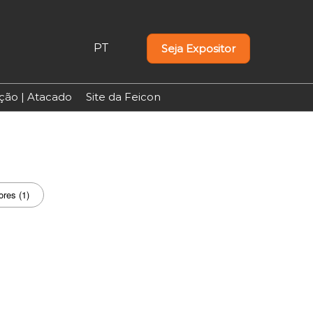
PT
Seja Expositor
PT
EN
uição | Atacado
Site da Feicon
ores (1)