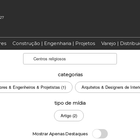
027
res
Construção | Engenharia | Projetos
Varejo | Distrib
Search
categorias
ores & Engenheiros & Projetistas (1)
Arquitetos & Designers de Interi
tipo de mídia
Artigo (2)
Mostrar Apenas Destaques