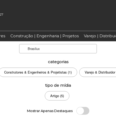
027
res
Construção | Engenharia | Projetos
Varejo | Distrib
Search
categorias
Construtores & Engenheiros & Projetistas (1)
Varejo & Distribuidor
tipo de mídia
Artigo (5)
Mostrar Apenas Destaques