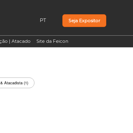
PT
Seja Expositor
PT
EN
uição | Atacado
Site da Feicon
 & Atacadista (1)