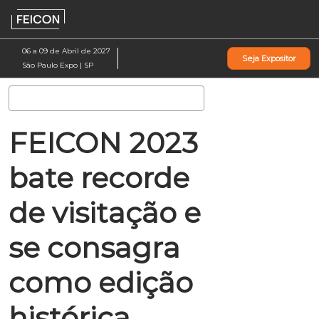
Pular
Ab
para
p
o
d
06 a 09 de Abril de 2027
Seja Expositor
conteúdo
n
São Paulo Expo | SP
Pesquisa
FEICON 2023
bate recorde
de visitação e
se consagra
como edição
histórica