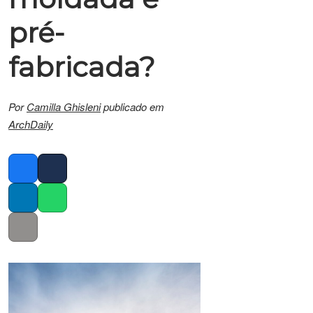
pré-
fabricada?
Por
Camilla Ghisleni
publicado em
ArchDaily
Facebook
Twitter
LinkedIn
Whatsapp
Copy link