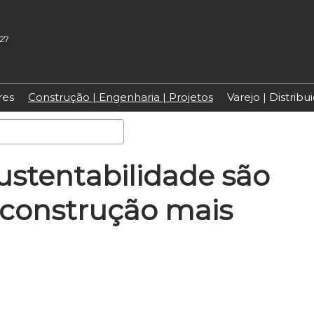
027
res
Construção | Engenharia | Projetos
Varejo | Distrib
Pesquisa
ustentabilidade são
construção mais