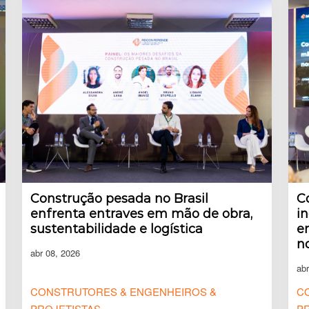
Construção pesada no Brasil
Co
enfrenta entraves em mão de obra,
i
sustentabilidade e logística
e
n
abr 08, 2026
abr
CONSTRUTORES & ENGENHEIROS &
C
PROJETISTAS
P