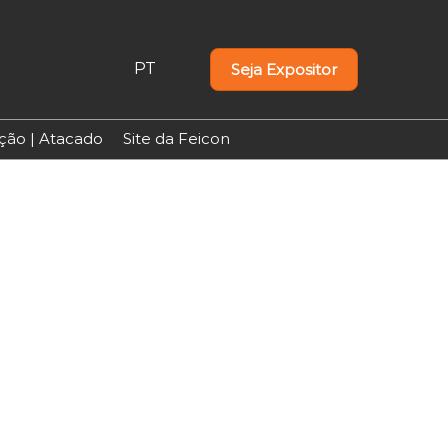
PT
Seja Expositor
PT
EN
uição | Atacado
Site da Feicon