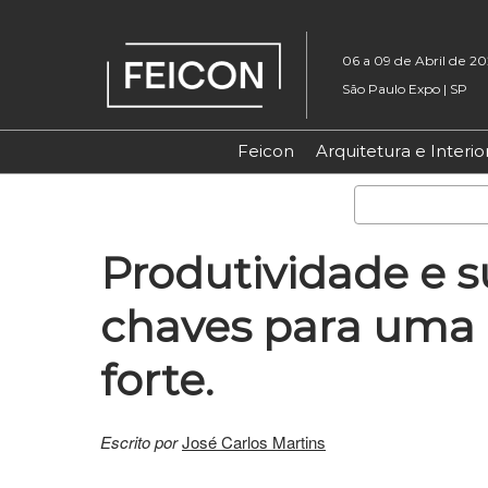
Pular
para
06 a 09 de Abril de 2
o
São Paulo Expo | SP
conteúdo
Feicon
Arquitetura e Interio
Produtividade e s
chaves para uma 
forte.
Escrito por
José Carlos Martins