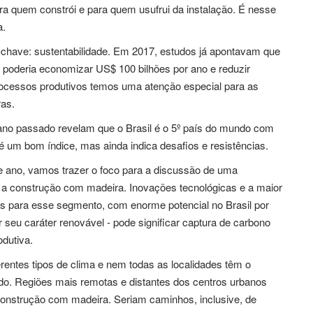
ara quem constrói e para quem usufrui da instalação. É nesse
a.
-chave: sustentabilidade. Em 2017, estudos já apontavam que
poderia economizar US$ 100 bilhões por ano e reduzir
ocessos produtivos temos uma atenção especial para as
ras.
ano passado revelam que o Brasil é o 5º país do mundo com
 é um bom índice, mas ainda indica desafios e resistências.
 ano, vamos trazer o foco para a discussão de uma
: a construção com madeira. Inovações tecnológicas e a maior
s para esse segmento, com enorme potencial no Brasil por
r seu caráter renovável - pode significar captura de carbono
dutiva.
ferentes tipos de clima e nem todas as localidades têm o
o. Regiões mais remotas e distantes dos centros urbanos
construção com madeira. Seriam caminhos, inclusive, de