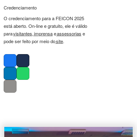
Credenciamento
O credenciamento para a FEICON 2025
está aberto. On-line e gratuito, ele é válido
para
visitantes
,
imprensa
e
assessorias
e
pode ser feito por meio do
site
.
Facebook
Twitter
LinkedIn
Whatsapp
Copy link