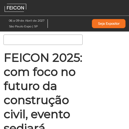
Pular
Ab
para
p
o
d
06 a 09 de Abril de 2027
Seja Expositor
conteúdo
n
São Paulo Expo | SP
Pesquisa
FEICON 2025:
com foco no
futuro da
construção
civil, evento
sediará