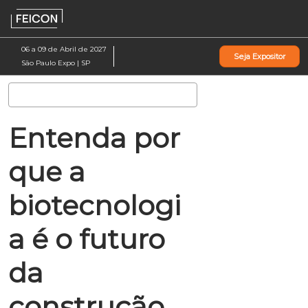
Pular
Ab
para
p
o
d
06 a 09 de Abril de 2027
Seja Expositor
conteúdo
n
São Paulo Expo | SP
Pesquisa
Entenda por
que a
biotecnologi
a é o futuro
da
construção