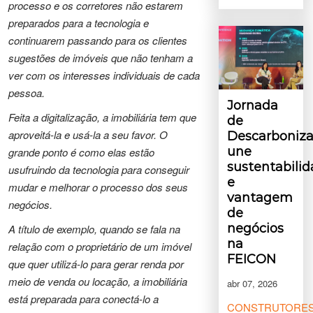
processo e os corretores não estarem
preparados para a tecnologia e
continuarem passando para os clientes
sugestões de imóveis que não tenham a
ver com os interesses individuais de cada
pessoa.
Jornada
Feita a digitalização, a imobiliária tem que
de
aproveitá-la e usá-la a seu favor. O
Descarboniz
une
grande ponto é como elas estão
sustentabili
usufruindo da tecnologia para conseguir
e
mudar e melhorar o processo dos seus
vantagem
negócios.
de
negócios
A título de exemplo, quando se fala na
na
relação com o proprietário de um imóvel
FEICON
que quer utilizá-lo para gerar renda por
meio de venda ou locação, a imobiliária
abr 07, 2026
está preparada para conectá-lo a
CONSTRUTORE