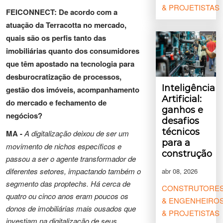
& PROJETISTAS
FEICONNECT: De acordo com a
atuação da Terracotta no mercado,
quais são os perfis tanto das
imobiliárias quanto dos consumidores
que têm apostado na tecnologia para
desburocratização de processos,
Inteligência
gestão dos imóveis, acompanhamento
Artificial:
do mercado e fechamento de
ganhos e
negócios?
desafios
técnicos
MA -
A digitalização deixou de ser um
para a
movimento de nichos específicos e
construção
passou a ser o agente transformador de
diferentes setores, impactando também o
abr 08, 2026
segmento das proptechs. Há cerca de
CONSTRUTORE
quatro ou cinco anos eram poucos os
& ENGENHEIRO
donos de imobiliárias mais ousados que
& PROJETISTAS
investiam na digitalização de seus