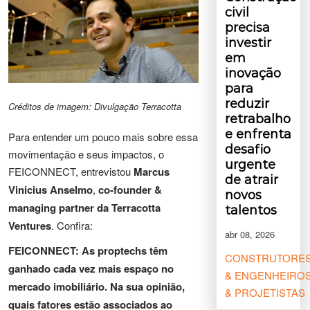
civil
precisa
investir
em
inovação
para
reduzir
Créditos de imagem: Divulgação Terracotta
retrabalho
e enfrenta
Para entender um pouco mais sobre essa
desafio
movimentação e seus impactos, o
urgente
FEICONNECT, entrevistou
Marcus
de atrair
Vinicius Anselmo
,
co-founder &
novos
managing partner da Terracotta
talentos
Ventures
. Confira:
abr 08, 2026
FEICONNECT: As proptechs têm
CONSTRUTORE
ganhado cada vez mais espaço no
& ENGENHEIRO
mercado imobiliário. Na sua opinião,
& PROJETISTAS
quais fatores estão associados ao