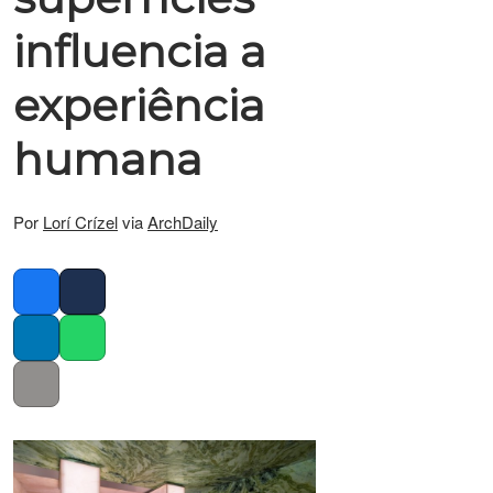
influencia a
experiência
humana
Por
Lorí Crízel
via
ArchDaily
Facebook
Twitter
LinkedIn
Whatsapp
Copy link