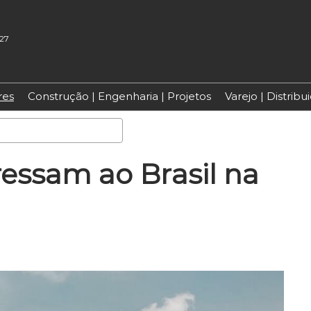
027
res
Construção | Engenharia | Projetos
Varejo | Distrib
Pesquisa
essam ao Brasil na