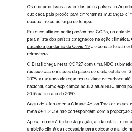
Os compromissos assumidos pelos países no Acordo d
que cada país propõe para enfrentar as mudanças cl
dessas metas ao longo do tempo.
Em suas últimas participações nas COPs, no entanto,
para a lista dos países estagnados na ação climática
durante a pandemia de Covid-19
e o constante aumen
retrocesso.
O Brasil chega nesta
COP27
com uma NDC submetida
redução das emissões de gases de efeito estufa e
2005, almejando alcançar neutralidade de carbono at
nacional,
como explicamos aqui
, a atual NDC ainda p
2016 para o ano de 2050.
Segundo a ferramenta
Climate Action Tracker
, esses 
meta de 1,5°C e não correspondem com a proporção d
Apesar do cenário de estagnação, ainda está em tem
ambição climática necessária para colocar o mundo na