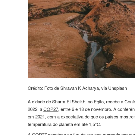
Crédito: Foto de Shravan K Acharya, via Unsplash
A cidade de Sharm El Sheikh, no Egito, recebe a Co
2022, a
COP27
, entre 6 e 18 de novembro. A confer
em 2021, com a expectativa de que os países mostrem
temperatura do planeta em até 1,5°C.
A
COP27
acontece ao fim de um ano marcado por ev