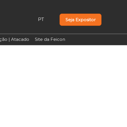
PT
Seja Expositor
PT
EN
uição | Atacado
Site da Feicon