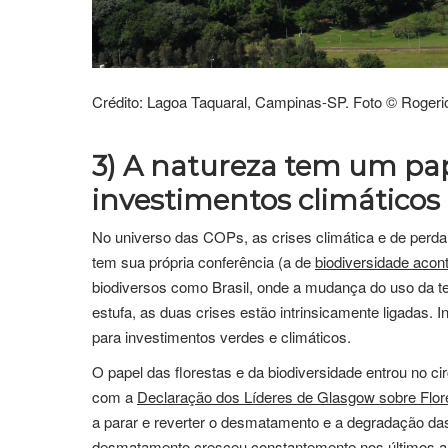
Crédito: Lagoa Taquaral, Campinas-SP. Foto © Rogeri
3) A natureza tem um pape
investimentos climáticos
No universo das COPs, as crises climática e de perd
tem sua própria conferência (a de
biodiversidade aco
biodiversos como Brasil, onde a mudança do uso da t
estufa, as duas crises estão intrinsicamente ligadas. 
para investimentos verdes e climáticos.
O papel das florestas e da biodiversidade entrou no 
com a
Declaração dos Líderes de Glasgow sobre Flor
a parar e reverter o desmatamento e a degradação das 
desmatamento cresceu constantemente nos últimos an