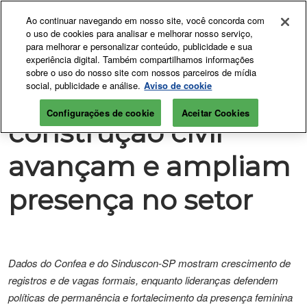
Pular
Ab
Ao continuar navegando em nosso site, você concorda com
para
p
o uso de cookies para analisar e melhorar nosso serviço,
o
d
para melhorar e personalizar conteúdo, publicidade e sua
06 a 09 de Abril de 2027
Seja Expositor
conteúdo
experiência digital. Também compartilhamos informações
n
São Paulo Expo | SP
sobre o uso do nosso site com nossos parceiros de mídia
social, publicidade e análise.
Aviso de cookie
Mulheres na
Configurações de cookie
Aceitar Cookies
construção civil
avançam e ampliam
presença no setor
Dados do Confea e do Sinduscon-SP mostram crescimento de
registros e de vagas formais, enquanto lideranças defendem
políticas de permanência e fortalecimento da presença feminina