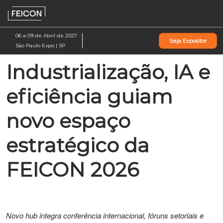
Pular
Ab
para
p
o
d
06 a 09 de Abril de 2027
Seja Expositor
conteúdo
n
São Paulo Expo | SP
Industrialização, IA e
eficiência guiam
novo espaço
estratégico da
FEICON 2026
Novo hub integra conferência internacional, fóruns setoriais e