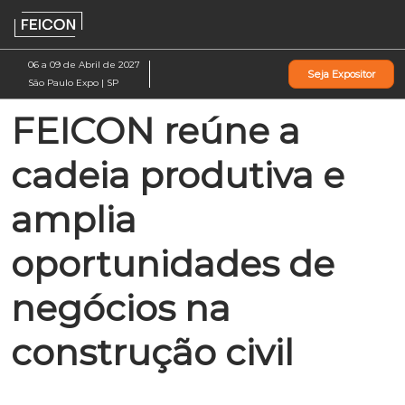
Pular
Ab
para
p
o
d
06 a 09 de Abril de 2027
Seja Expositor
conteúdo
n
São Paulo Expo | SP
FEICON reúne a
cadeia produtiva e
amplia
oportunidades de
negócios na
construção civil