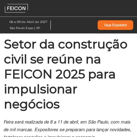
Pular
Ab
para
p
o
d
06 a 09 de Abril de 2027
Seja Expositor
conteúdo
n
São Paulo Expo | SP
Setor da construção
civil se reúne na
FEICON 2025 para
impulsionar
negócios
Feira será realizada de 8 a 11 de abril, em São Paulo, com mais
de mil marcas. Expositores se preparam para lançar novidades,
fortalecer conexões e impulsionar a economia